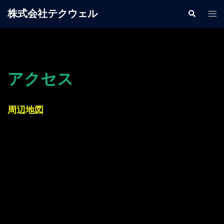
コ
株式会社テクウェル
検
ト
ン
索
グ
テ
ル
ン
メ
ツ
ニ
へ
アクセス
ュ
ス
ー
キ
周辺地図
ッ
プ